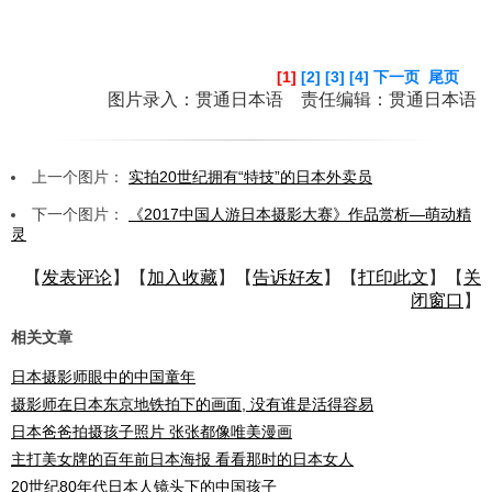
[1]
[2]
[3]
[4]
下一页
尾页
图片录入：贯通日本语 责任编辑：贯通日本语
上一个图片：
实拍20世纪拥有“特技”的日本外卖员
下一个图片：
《2017中国人游日本摄影大赛》作品赏析—萌动精
灵
【
发表评论
】【
加入收藏
】【
告诉好友
】【
打印此文
】【
关
闭窗口
】
相关文章
日本摄影师眼中的中国童年
摄影师在日本东京地铁拍下的画面, 没有谁是活得容易
日本爸爸拍摄孩子照片 张张都像唯美漫画
主打美女牌的百年前日本海报 看看那时的日本女人
20世纪80年代日本人镜头下的中国孩子