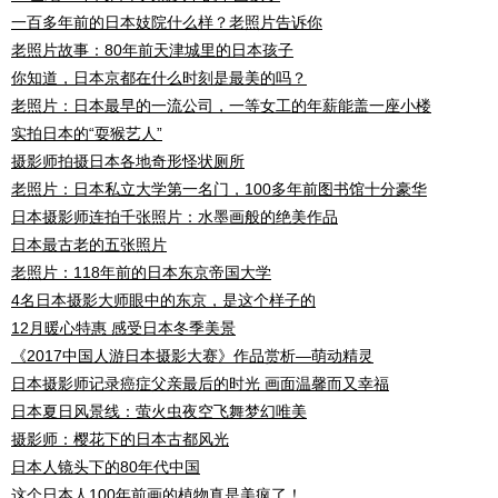
一百多年前的日本妓院什么样？老照片告诉你
老照片故事：80年前天津城里的日本孩子
你知道，日本京都在什么时刻是最美的吗？
老照片：日本最早的一流公司，一等女工的年薪能盖一座小楼
实拍日本的“耍猴艺人”
摄影师拍摄日本各地奇形怪状厕所
老照片：日本私立大学第一名门，100多年前图书馆十分豪华
日本摄影师连拍千张照片：水墨画般的绝美作品
日本最古老的五张照片
老照片：118年前的日本东京帝国大学
4名日本摄影大师眼中的东京，是这个样子的
12月暖心特惠 感受日本冬季美景
《2017中国人游日本摄影大赛》作品赏析—萌动精灵
日本摄影师记录癌症父亲最后的时光 画面温馨而又幸福
日本夏日风景线：萤火虫夜空飞舞梦幻唯美
摄影师：樱花下的日本古都风光
日本人镜头下的80年代中国
这个日本人100年前画的植物真是美疯了！