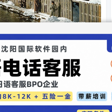
[4]
[5]
[6]
[7]
[8]
[9]
[10]
...
下一页
>>
尾页
图片录入：贯通日本语 责任编辑：贯通日本语
如画：日本北海道现梦幻奇景