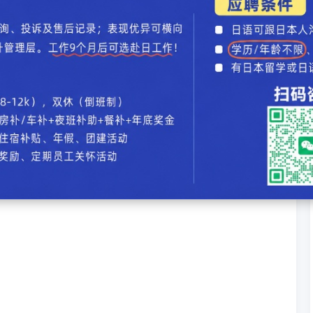
论
】【
加入收藏
】【
告诉好友
】【
打印此文
】【
关闭窗口
】