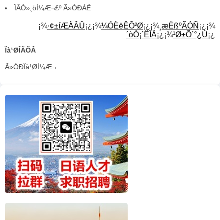
ÏÂÒ»¸öÍ¼Æ¬£º Ã»ÓÐÁË
¡¾
·¢±íÆÀÂÛ
¡¿¡¾
¼ÓÈëÊÕ²Ø
¡¿¡¾
¸æËßºÃÓÑ
¡¿¡¾
´òÓ¡´ËÎÄ
¡¿¡¾
¹Ø±Õ´°¿Ú
¡¿
Ïà¹ØÎÄÕÂ
Ã»ÓÐÏà¹ØÍ¼Æ¬