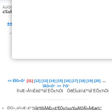
ÄúÏÖÔÚµÄÎ»ÖÃ£º
¹áÍ¨ÈÕ±¾
>>
Í¼Æ¬
>>
³ÇÊÐÐ´Õæ
>>
±
±º£µÀ
>> ÕýÎÄ
±±º£µÀÍùÊÂ:1960Äê´úÈÕ±¾Ïç´åÉú»î²ÊÕÕ
×÷Õß£ºØýÃû | À´Ô´£º
ÍøÒ×
| ¸üÐÂ£º2017/4/24 20:28:41 | µã»÷£º
2933
<<
ÉÏÒ»Ò³
[11]
[12]
[13]
[14]
[15]
[16]
[17]
[18]
[19]
[20]
...
ÏÂÒ»Ò³
>>
Î²Ò³
Í¼Æ¬Â¼Èë£º¹áÍ¨ÈÕ±¾Óï ÔðÈÎ±à¼­£º¹áÍ¨ÈÕ±¾Óï
ÉÏÒ»¸öÍ¼Æ¬£º
º×Îèº®ÌìÃÀÈç»­£ºÈÕ±¾±±º£µÀÏÖÃÎ»ÃÆæ¾°