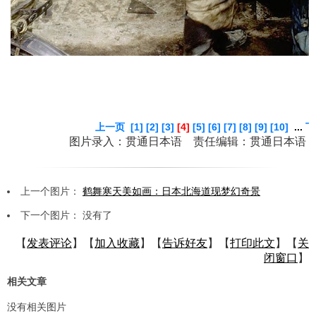
上一页
[1]
[2]
[3]
[4]
[5]
[6]
[7]
[8]
[9]
[10]
...
下
图片录入：贯通日本语 责任编辑：贯通日本语
上一个图片：
鹤舞寒天美如画：日本北海道现梦幻奇景
下一个图片： 没有了
【
发表评论
】【
加入收藏
】【
告诉好友
】【
打印此文
】【
关
闭窗口
】
相关文章
没有相关图片