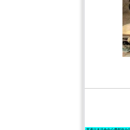
·
贯通日本语免中介费帮您办