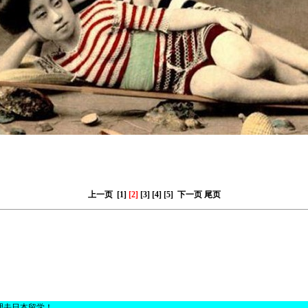
上一页
[1]
[2]
[3]
[4]
[5]
下一页
尾页
理去日本留学！